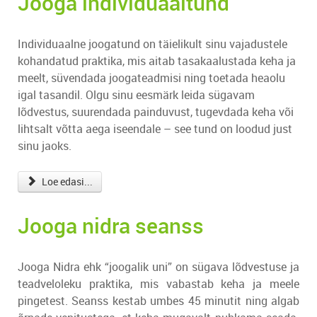
Jooga individuaaltund
Individuaalne joogatund on täielikult sinu vajadustele
kohandatud praktika, mis aitab tasakaalustada keha ja
meelt, süvendada joogateadmisi ning toetada heaolu
igal tasandil. Olgu sinu eesmärk leida sügavam
lõdvestus, suurendada painduvust, tugevdada keha või
lihtsalt võtta aega iseendale – see tund on loodud just
sinu jaoks.
Loe edasi...
Jooga nidra seanss
Jooga Nidra ehk “joogalik uni” on sügava lõdvestuse ja
teadveloleku praktika, mis vabastab keha ja meele
pingetest. Seanss kestab umbes 45 minutit ning algab