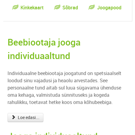
Kinkekaart
Sõbrad
Joogapood
Beebiootaja jooga
individuaaltund
Individuaalne beebiootaja joogatund on spetsiaalselt
loodud sinu vajadusi ja heaolu arvestades. See
personaalne tund aitab sul luua sügavama ühenduse
oma kehaga, valmistuda sünnituseks ja kogeda
rahulikku, toetavat hetke koos oma kõhubeebiga.
Loe edasi...