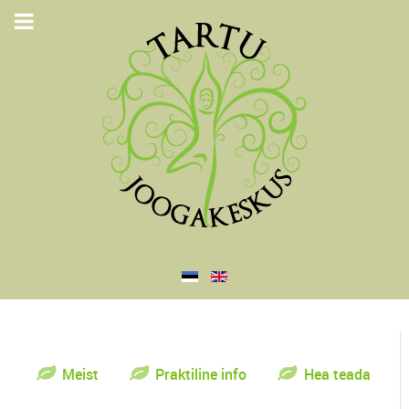
Meist
Praktiline info
Hea teada